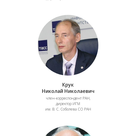
Крук
Николай Николаевич
член-корреспондент РАН,
директор ИГМ
им. В. С. Соболева СО РАН