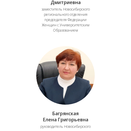
Дмитриевна
заместитель Новосибирского
регионального отделения
председателя Федерации
Женщин с Университетским
Образованием
Багрянская
Елена Григорьевна
руководитель Новосибирского