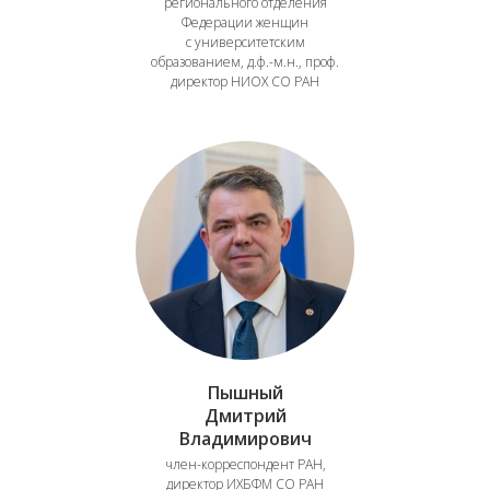
регионального отделения
Федерации женщин
с университетским
образованием, д.ф.-м.н., проф.
директор НИОХ СО РАН
Пышный
Дмитрий
Владимирович
член-корреспондент РАН,
директор ИХБФМ СО РАН